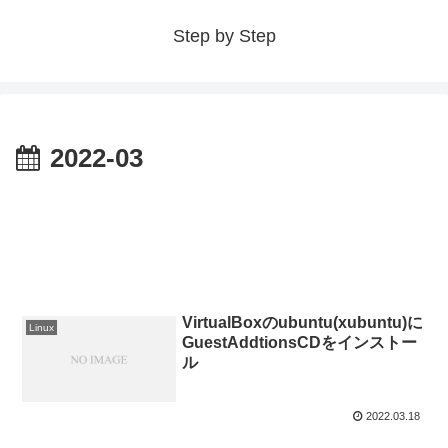
Step by Step
2022-03
VirtualBoxのubuntu(xubuntu)に
Linux
GuestAddtionsCDをインストー
ル
2022.03.18