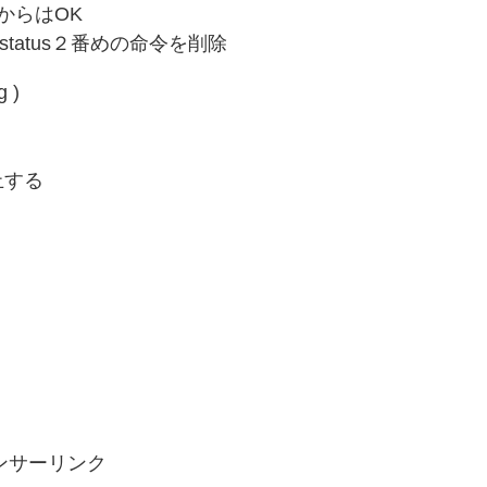
0番からはOK
 2 status２番めの命令を削除
 )
止する
ンサーリンク