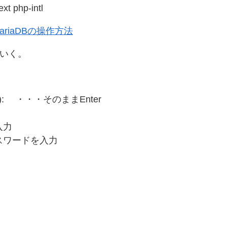
xt php-intl
ariaDBの操作方法
ていく。
or none): ・・・そのままEnter
入力
度パスワードを入力