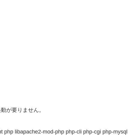
。
す。再起動が要りません。
ent php libapache2-mod-php php-cli php-cgi php-mysql