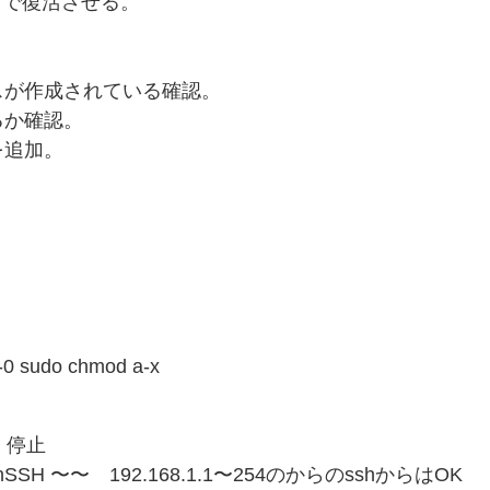
アで復活させる。
スが作成されている確認。
るか確認。
を追加。
s -0 sudo chmod a-x
 停止
app OpenSSH 〜〜 192.168.1.1〜254のからのsshからはOK