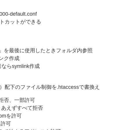
0-default.conf
にショートカットができる
「/」を最後に使用したときフォルダ内参照
リンク作成
ならsymlink作成
・ （同）配下のファイル制御を.htaccessで書換え
基本拒否、一部許可
とりあえずすべて拒否
.comを許可
pを許可