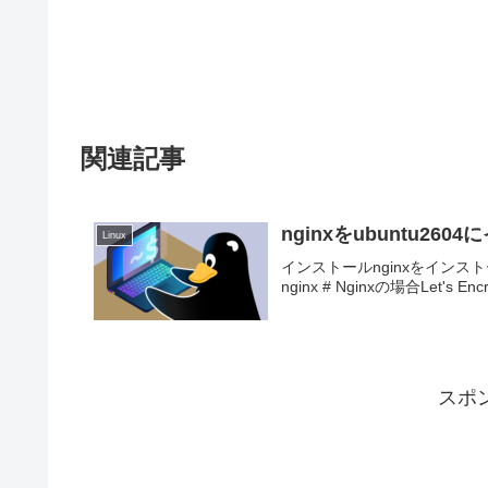
関連記事
nginxをubuntu26
Linux
インストールnginxをインストールsudo 
nginx # Nginxの場合Let's En
スポ