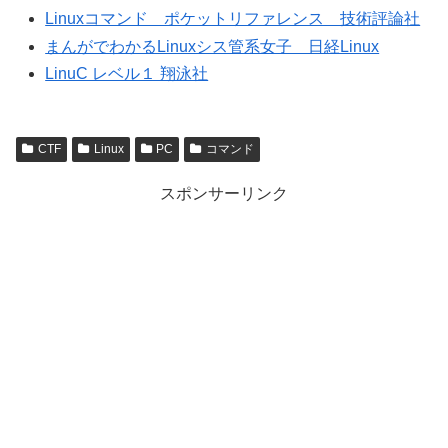
Linuxコマンド ポケットリファレンス 技術評論社
まんがでわかるLinuxシス管系女子 日経Linux
LinuC レベル１ 翔泳社
CTF
Linux
PC
コマンド
スポンサーリンク