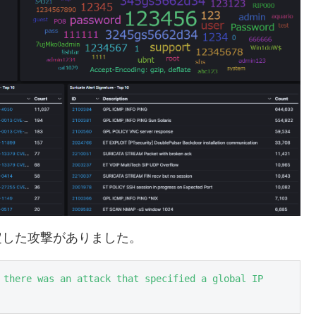
定した攻撃がありました。
 there was an attack that specified a global IP 