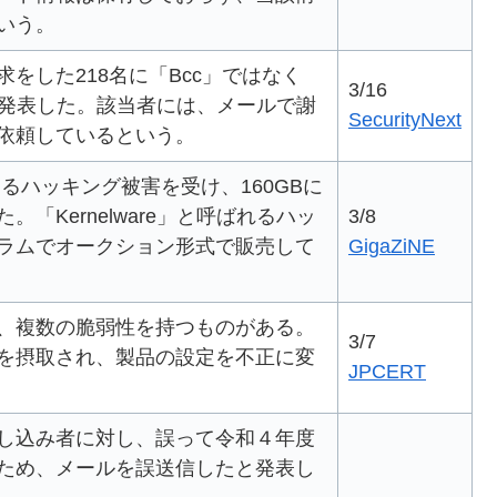
いう。
求をした218名に「Bcc」ではなく
3/16
た発表した。該当者には、メールで謝
SecurityNext
依頼しているという。
よるハッキング被害を受け、160GBに
た。「Kernelware」と呼ばれるハッ
3/8
ラムでオークション形式で販売して
GigaZiNE
、複数の脆弱性を持つものがある。
3/7
を摂取され、製品の設定を不正に変
JPCERT
し込み者に対し、誤って令和４年度
ため、メールを誤送信したと発表し