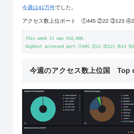
今週は41万件
でした。
アクセス数上位ポート ①445 ②22 ③123 ④23
This week it was 410,000.

Highest accessed port ①445 ②22 ③123 ④23 ⑤
今週のアクセス数上位国 Top countr