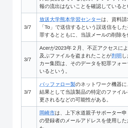
報の流出はないことを確認していると
放送大学熊本学習センター
は、資料請
3/7
「To」で送信するという誤送信をし
罪するとともに、当該メールの削除を
Acerが2023年２月、不正アクセスに
及ぶファイルを盗まれたことが
判明
し
3/7
カー集団は、そのデータを犯罪フォー
いるという。
バッファロー製
のネットワーク機器に
3/7
結果として当該製品の特定のファイル
更されるなどの可能性がある。
岡崎市
は、上下水道親子サポーター申
の登録者のメールアドレスを使用した