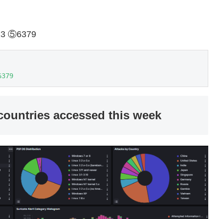
 ⑤6379
6379
ies accessed this week