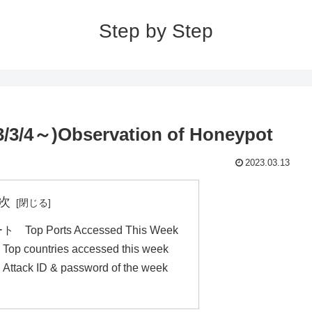
Step by Step
4～)Observation of Honeypot
2023.03.13
次
 Ports Accessed This Week
ntries accessed this week
 ID & password of the week