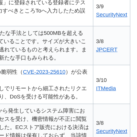
通報」に登録されている登録者にテス
3/9
力すべきところToへ入力したため誤
SecurityNext
新たな手法としては500MBを超える
されていることです。サイズが大きいこ
3/8
逃れているものと考えられます。ま
JPCERT
新たな手口もみられる。
xyの脆弱性（
CVE-2023-25610
）が公表
3/10
しでリモートから細工されたリクエ
ITMedia
り、DoSを受ける可能性がある。
明から発生しているシステム障害にお
セスを受け、機密情報が不正に閲覧
3/8
した。ECストア販売における決済は
SecurityNext
ード情報は保有しておらず、当該情