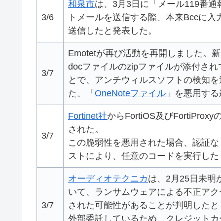
和泉市
は、3月3日に「メール119番
3/6
トメールを送信する際、本来Bccに入
送信したと発表した。
Emotetが再び活動を再開しました。
docファイルのzipファイルが添付
3/7
とで、アンチウィルスソフトの検知を
た、「
OneNoteファイル
」を悪用する
Fortinet社
からFortiOS及びFortiPro
された。
3/7
この脆弱性を悪用された場合、認証な
ストにより、任意のコードを実行した
オーディオテクニカ
は、2月25日未
いて、ランサムウェアによる不正アク
3/7
された可能性があることが判明したと
外部委託しているため、クレジットカ