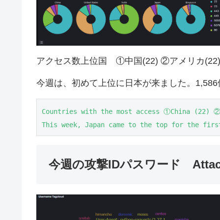
アクセス数上位国 ①中国(22) ②アメリカ(22) ③
今週は、初めて上位に日本が来ました。1,58
Countries with the most access ①China (22) ②
This week, Japan came to the top for the firs
今週の攻撃IDパスワード Attack ID 