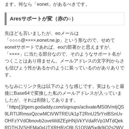
ます。何なら「eonet」があるべきです。
Aresサポートが変（赤の○）
先ほども言いましたが、eoメールは
「○○○○@××××.eonet.ne.jp」という形なので、せめて
eonetサポートであれば、eoの部署かと思えますが、
「××××」に当たる部分なので、そのようなサポート名が
つくことはあり得ません。メールアドレスの文字列からさ
も信ぴょう性があるかのように装っているのがありありで
す。
ちなみにリンク先は以下のような感じです。実はもっと最
後にBase64で変換した私のメールアドレスが入っていま
したが、それは削除してあります。
「https[:]//gem.godaddy.com/signups/activate/MS0tVmljQS
9LRTlJRmsxQzcwMCtVWTREUk1pT2RnU25rYnlBSnUv
OHFzYVdObnovb2oveWdlZEpHNjVkYVdaRVp1MTdQek
RDTHJVSHFMa0xUTXRHRzQ9LS1OSW5xdk9jQ2s2WV